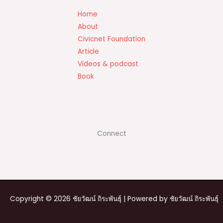
c
p
ar
Home
e
y
e
About
Civicnet Foundation
b
Li
Article
o
n
Videos & podcast
o
k
Book
k
Connect
Copyright © 2026 ชัยวัฒน์ ถิระพันธุ์ | Powered by ชัยวัฒน์ ถิระพันธุ์