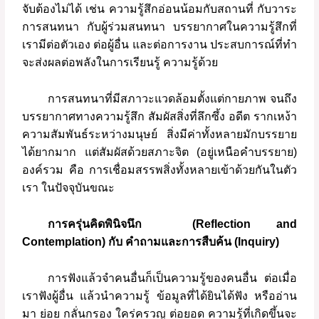
จับต้องไม่ได้
เช่น
ความรู้สึกอ่อนน้อมกับสถานที่
กับวาระ
การสนทนา
กับผู้ร่วมสนทนา
บรรยากาศในความรู้สึกที่
เรามีต่อตัวเอง
ต่อผู้อื่น
และต่อการงาน
ประสบการณ์ที่ทำ
จะส่งผลต่อพลังในการเรียนรู้
ความรู้ด้วย
การสนทนาที่มีสภาวะแวดล้อมตั้งแต่กายภาพ
จนถึง
บรรยากาศทางความรู้สึก
สัมผัสสิ่งที่ลึกซึ้ง
อดีต
รากเหง้า
ความสัมพันธ์ระหว่างมนุษย์
สิ่งมีค่าทั้งหลายมักบรรยาย
ได้ยากมาก
แต่สัมผัสด้วยสภาะจิต
(
อยู่เหนือคำบรรยาย
)
องค์รวม
คือ
การเชื่อมสรรพสิ่งทั้งหลายเข้าด้วยกันในตัว
เรา
ในปัจจุบันขณะ
การครุ่นคิดพินิจนึก
(Reflection and
Contemplation) กับ
คำถามและการสืบค้น (Inquiry)
การฟังแล้วจำคนอื่นก็เป็นความรู้ของคนอื่น
ต่อเมื่อ
เราฟังผู้อื่น
แล้วนำความรู้
ข้อมูลที่ได้ยินได้ฟัง
หรืออ่าน
มา
ย่อย
กลั่นกรอง
ใคร่ครวญ
ต่อยอด
ความรู้ที่เกิดขึ้นจะ