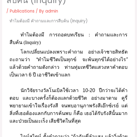
สืบค้น (Inquiry)
/
Publications
/ By
admin
ทำไมต้องมี คำถามและการสืบค้น (Inquiry)
ทำไมต้องมี การถอดบทเรียน : คำถามและการ
สืบค้น (Inquiry)
โลกเปลี่ยนแปลงเพราะคำถาม
อย่างเจ้าชายสิทธัต
ถะถามว่า
“
ทำไมชีวิตเป็นทุกข์
จะพ้นทุกข์ได้อย่างไร
”
แล้วด้วยคำถามดังกล่าว
ท่านทุ่มเทชีวิตแสวงหาคำตอบ
เป็นเวลา
6
ปี
เอาชีวิตเข้าแลก
นักวิจัยรางวัลโนเบิลใช้เวลา
10-20
ปีกว่าจะได้คำ
ตอบ
และบางครั้งก็ต้องแลกด้วยชีวิต
อย่างมาดาม
คูรี่
พยายามเข้าใจเรื่องรังสี
จนพบอานุภาพรังสีเอ๊กซ์เรย์
แต่
สิ่งที่เธอต้องแลกกับการค้นพบ
ก็คือ
เธอได้รับรังสีนั้นมาก
และป่วยเป็นมะเร็ง
เสียชีวิตในที่สุด
ไอน์สไตน์
ตั้งคำถามว่า
“
ถ้าฉันขี่ลำแสง
แล้ววิ่งด้วย