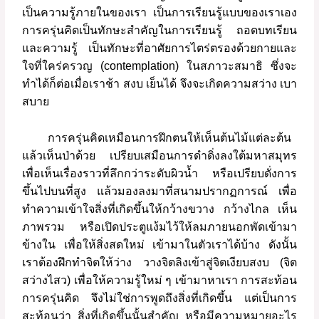
เป็นความรู้ภายในของเรา
เป็นการเรียนรู้แบบของเราเอง
การครุ่นคิดเป็นทักษะสำคัญในการเรียนรู้
ถอดบทเรียน
และความรู้
เป็นทักษะที่อาศัยการไตร่ตรองด้วยกายและ
ใจที่ใคร่ครวญ
(contemplation)
ในสภาวะสมาธิ
ซึ่งจะ
ทำได้ก็ต่อเมื่อเราช้า
สงบ
เย็นได้
จึงจะเกิดความสว่าง
เบา
สบาย
การครุ่นคิดเหมือนการฝึกตนให้เห็นต้นไม้แต่ละต้น
แล้วเห็นป่าด้วย
เปรียบเสมือนการดำดิ่งลงใต้มหาสมุทร
เพื่อเห็นเรื่องราวที่ลึกกว่าระดับผิวน้ำ
หรือเปรียบดั่งการ
ขึ้นไปบนที่สูง แล้วมองลงมาที่สนามปรากฏการณ์
เพื่อ
ทำความเข้าใจสิ่งที่เกิดขึ้นให้กว้างขวาง
กว้างไกล
เห็น
ภาพรวม
หรือเปิดประตูแง้มไว้ให้ลมภายนอกพัดเข้ามา
ข้างใน
เพื่อให้สิ่งสดใหม่ เข้ามาในตัวเราได้บ้าง
ดังนั้น
เราต้องฝึกทำจิตให้ว่าง
วางจิตลิงเข้าสู่จิตเงียบสงบ
(
จิต
สว่างไสว
)
เพื่อให้ความรู้ใหม่
ๆ
เข้ามาหาเรา
การสะท้อน
การครุ่นคิด
จึงไม่ใช่การพูดถึงสิ่งที่เกิดขึ้น
แต่เป็นการ
สะท้อนว่า
สิ่งที่เกิดขึ้นนั้นสำคัญ
หรือมีความหมายอะไร