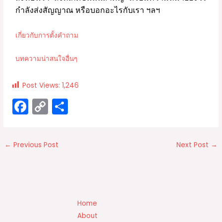
กำลังส่งสัญญาณ
หรือบอกอะไรกับเรา
ฯลฯ
เกี่ยวกับการตั้งคำถาม
บทความน่าสนใจอื่นๆ
Post Views:
1,246
F
C
S
a
o
h
c
p
ar
←
Previous Post
Next Post
→
e
y
e
b
Li
o
n
o
k
Home
k
About