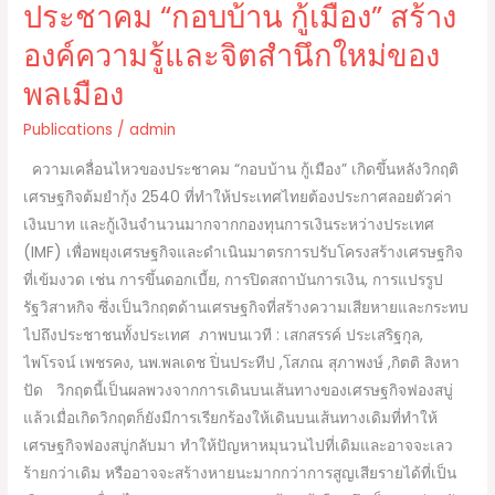
ประชาคม “กอบบ้าน กู้เมือง” สร้าง
ของ
องค์ความรู้และจิตสำนึกใหม่ของ
พลเมือง
พลเมือง
Publications
/
admin
ความเคลื่อนไหวของประชาคม “กอบบ้าน กู้เมือง” เกิดขึ้นหลังวิกฤติ
เศรษฐกิจต้มยำกุ้ง 2540 ที่ทำให้ประเทศไทยต้องประกาศลอยตัวค่า
เงินบาท และกู้เงินจำนวนมากจากกองทุนการเงินระหว่างประเทศ
(IMF) เพื่อพยุงเศรษฐกิจและดำเนินมาตรการปรับโครงสร้างเศรษฐกิจ
ที่เข้มงวด เช่น การขึ้นดอกเบี้ย, การปิดสถาบันการเงิน, การแปรรูป
รัฐวิสาหกิจ ซึ่งเป็นวิกฤตด้านเศรษฐกิจที่สร้างความเสียหายและกระทบ
ไปถึงประชาชนทั้งประเทศ ภาพบนเวที : เสกสรรค์ ประเสริฐกุล,
ไพโรจน์ เพชรคง, นพ.พลเดช ปิ่นประทีป ,โสภณ สุภาพงษ์ ,กิตติ สิงหา
ปัด วิกฤตนี้เป็นผลพวงจากการเดินบนเส้นทางของเศรษฐกิจฟองสบู่
แล้วเมื่อเกิดวิกฤตก็ยังมีการเรียกร้องให้เดินบนเส้นทางเดิมที่ทำให้
เศรษฐกิจฟองสบู่กลับมา ทำให้ปัญหาหมุนวนไปที่เดิมและอาจจะเลว
ร้ายกว่าเดิม หรืออาจจะสร้างหายนะมากกว่าการสูญเสียรายได้ที่เป็น