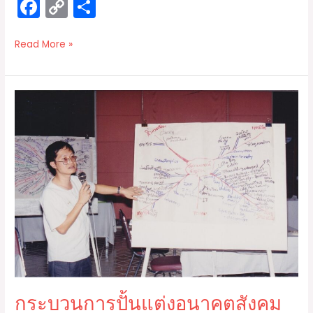
F
C
S
a
o
h
c
p
ar
Read More »
e
y
e
b
Li
กระบวนการ
o
n
ปั้น
o
k
แต่ง
อนาคต
k
สังคม
ไทย
Quo
Vadis
Thailand?
:
เมือง
ไทย
กระบวนการปั้นแต่งอนาคตสังคม
จะ