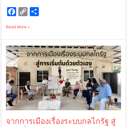
F
C
S
a
o
h
c
p
ar
Read More »
e
y
e
b
Li
จาก
o
n
การเมือง
o
k
เรื่อง
ระบบ
k
กลไก
รัฐ
สู่
การ
เริ่ม
ต้น
จากการเมืองเรื่องระบบกลไกรัฐ สู่
ด้วย
ตัว