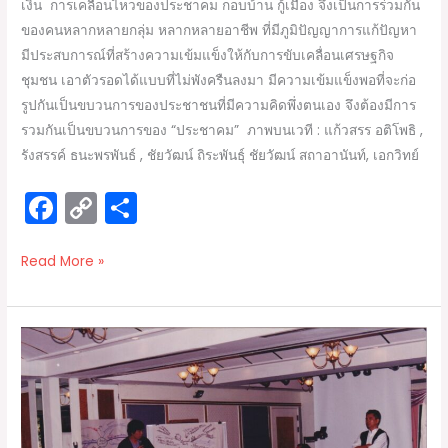
เงิน การเคลื่อนไหวของประชาคม กอบบ้าน กู้เมือง จึงเป็นการร่วมกัน
ของคนหลากหลายกลุ่ม หลากหลายอาชีพ ที่มีภูมิปัญญาการแก้ปัญหา
มีประสบการณ์ที่สร้างความเข้มแข็งให้กับการขับเคลื่อนเศรษฐกิจ
ชุมชน เอาตัวรอดได้แบบที่ไม่พังครืนลงมา มีความเข้มแข็งพอที่จะก่อ
รูปกันเป็นขบวนการของประชาชนที่มีความคิดพึ่งตนเอง จึงต้องมีการ
รวมกันเป็นขบวนการของ “ประชาคม” ภาพบนเวที : แก้วสรร อติโพธิ ,
รังสรรค์ ธนะพรพันธ์ , ชัยวัฒน์ ถิระพันธุ์ ชัยวัฒน์ สถาอานันท์, เอกวิทย์
F
C
S
a
o
h
c
p
ar
Read More »
e
y
e
b
Li
ข่าย
o
n
การ
o
k
เรียน
รู้
k
และ