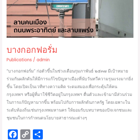
อรั่ม
บางกอกฟอรั่ม
Publications
/
admin
“บางกอกฟอรั่ม” ก่อตัวขึ้นในช่วงเดือนกุมภาพันธ์ ๒๕๓๗ มีเป้าหมาย
ร่วมกันผลักดันให้มีการแก้ไขปัญหาเมืองที่นับวันทวีความรุนแรงมากยิ่ง
ขึ้น โดยเปิดเป็นเวทีทางความคิด ระดมสมองเพื่อกระตุ้นให้คน
กรุงเทพฯ หรือผู้ที่มาใช้ชีวิตอยู่ในกรุงเทพฯ ตื่นตัวและเข้ามามีส่วนร่วม
ในการแก้ปัญหามากขึ้น พร้อมไปกับการผลักดันภาครัฐ โดยเฉพาะใน
ระดับท้องถิ่นเช่นกรุงเทพมหานคร ให้ยอมรับบทบาทของปัจเจกชนและ
ชุมชนในการกำหนดนโยบายสาธารณะต่างๆ
F
C
S