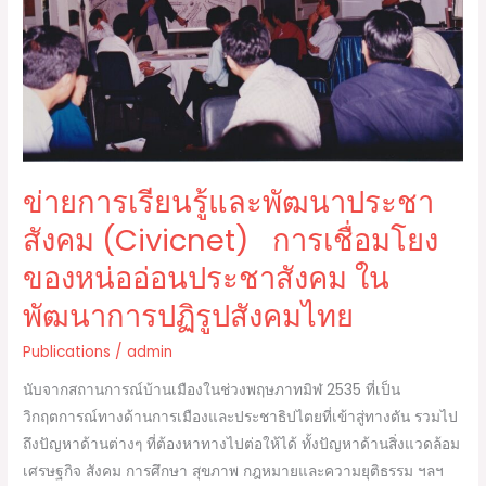
พัฒนา
ประชา
สังคม
(Civicnet)
การ
เชื่อม
โยง
ข่ายการเรียนรู้และพัฒนาประชา
ของ
สังคม (Civicnet) การเชื่อมโยง
หน่อ
อ่อน
ของหน่ออ่อนประชาสังคม ใน
ประชา
พัฒนาการปฏิรูปสังคมไทย
สังคม
ใน
Publications
/
admin
พัฒนาการ
นับจากสถานการณ์บ้านเมืองในช่วงพฤษภาทมิฬ 2535 ที่เป็น
ปฏิรูป
วิกฤตการณ์ทางด้านการเมืองและประชาธิปไตยที่เข้าสู่ทางตัน รวมไป
สังคม
ถึงปัญหาด้านต่างๆ ที่ต้องหาทางไปต่อให้ได้ ทั้งปัญหาด้านสิ่งแวดล้อม
ไทย
เศรษฐกิจ สังคม การศึกษา สุขภาพ กฎหมายและความยุติธรรม ฯลฯ