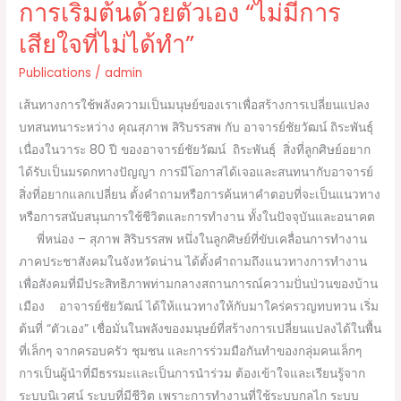
การเริ่มต้นด้วยตัวเอง “ไม่มีการ
เอง
เสียใจที่ไม่ได้ทำ”
“ไม่มี
การ
Publications
/
admin
เสียใจ
เส้นทางการใช้พลังความเป็นมนุษย์ของเราเพื่อสร้างการเปลี่ยนแปลง
ที่
บทสนทนาระหว่าง คุณสุภาพ สิริบรรสพ กับ อาจารย์ชัยวัฒน์ ถิระพันธุ์
ไม่
เนื่องในวาระ 80 ปี ของอาจารย์ชัยวัฒน์ ถิระพันธุ์ สิ่งที่ลูกศิษย์อยาก
ได้
ได้รับเป็นมรดกทางปัญญา การมีโอกาสได้เจอและสนทนากับอาจารย์
ทำ”
สิ่งที่อยากแลกเปลี่ยน ตั้งคำถามหรือการค้นหาคำตอบที่จะเป็นแนวทาง
หรือการสนับสนุนการใช้ชีวิตและการทำงาน ทั้งในปัจจุบันและอนาคต
พี่หน่อง – สุภาพ สิริบรรสพ หนึ่งในลูกศิษย์ที่ขับเคลื่อนการทำงาน
ภาคประชาสังคมในจังหวัดน่าน ได้ตั้งคำถามถึงแนวทางการทำงาน
เพื่อสังคมที่มีประสิทธิภาพท่ามกลางสถานการณ์ความปั่นป่วนของบ้าน
เมือง อาจารย์ชัยวัฒน์ ได้ให้แนวทางให้กับมาใคร่ครวญทบทวน เริ่ม
ต้นที่ “ตัวเอง” เชื่อมั่นในพลังของมนุษย์ที่สร้างการเปลี่ยนแปลงได้ในพื้น
ที่เล็กๆ จากครอบครัว ชุมชน และการร่วมมือกันทำของกลุ่มคนเล็กๆ
การเป็นผู้นำที่มีธรรมะและเป็นการนำร่วม ต้องเข้าใจและเรียนรู้จาก
ระบบนิเวศน์ ระบบที่มีชีวิต เพราะการทำงานที่ใช้ระบบกลไก ระบบ