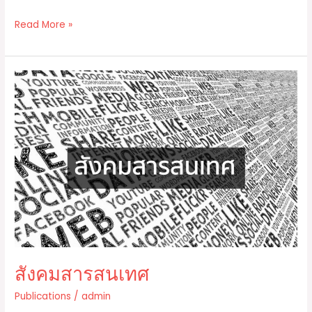
a
o
h
c
p
ar
Read More »
e
y
e
b
Li
สังคม
o
n
สารสนเทศ
o
k
k
สังคมสารสนเทศ
Publications
/
admin