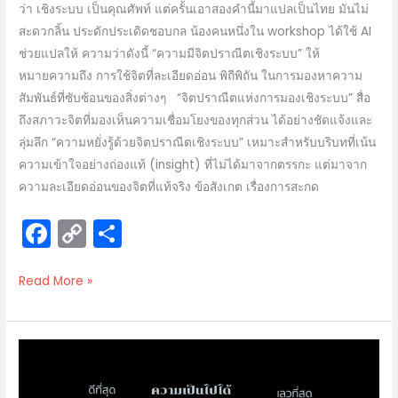
ว่า เชิงระบบ เป็นคุณศัพท์ แต่ครั้นเอาสองคำนี้มาแปลเป็นไทย มันไม่
สะดวกลิ้น ประดักประเดิดชอบกล น้องคนหนึ่งใน workshop ได้ใช้ AI
ช่วยแปลให้ ความว่าดังนี้ “ความมีจิตปราณีตเชิงระบบ” ให้
หมายความถึง การใช้จิตที่ละเอียดอ่อน พิถีพิถัน ในการมองหาความ
สัมพันธ์ที่ซับซ้อนของสิ่งต่างๆ “จิตปราณีตแห่งการมองเชิงระบบ” สื่อ
ถึงสภาวะจิตที่มองเห็นความเชื่อมโยงของทุกส่วน ได้อย่างชัดแจ้งและ
ลุ่มลึก “ความหยั่งรู้ด้วยจิตปราณีตเชิงระบบ” เหมาะสำหรับบริบทที่เน้น
ความเข้าใจอย่างถ่องแท้ (insight) ที่ไม่ได้มาจากตรรกะ แต่มาจาก
ความละเอียดอ่อนของจิตที่แท้จริง ข้อสังเกต เรื่องการสะกด
F
C
S
a
o
h
c
p
ar
Read More »
e
y
e
b
Li
กระบวนการ
o
n
ปั้น
แต่ง