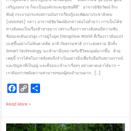
เจริญงอกงาม ก็จะเป็นองค์กรและชุมชนที่ดี” อาจารย์ชัยวัฒน์ ถิระ
พันธุ์ กระบวนกรแห่งสถานบันการเรียนรู้และพัฒนาประชาสังคม
(civicnet) กล่าว อาจารย์ชัยวัฒน์ยังกล่าวต่อไปด้วยว่า การเป็นโค้ช
ทางสังคมเป็นเรื่องท้าทายมาก เพราะเรื่องราวทางสังคมมีความซับ
ซ้อนและผันแปรสูง เราอยู่ในยุค Disruptive World ที่เรื่องราวผันแปร
ปะทุขึ้นอย่างไม่ทันคาดคิด อาทิ ภัยธรรมชาติ ภาวะสงคราม อีกทั้ง
Smart technology จะเข้ามามีบทบาทกับชีวิตมนุษย์มากขึ้น ด้วย
เหตุนี้ การโค้ชในภาคสังคมจึงจำเป็นอย่างยิ่งเพื่อรับมือกับสถานการณ์
และปัญหาที่เป็นอยู่ และที่จ่อจะเข้ามาเรื่อยๆ อย่างคาดเดาได้ยาก —
เราต้องการพลังความสามารถของผู้คนจำนวนมาก […]
F
C
S
a
o
h
c
p
ar
Read More »
e
y
e
b
Li
Systemic