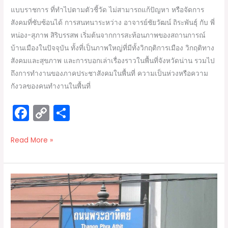
แบบราชการ ที่ทำไปตามตัวชี้วัด ไม่สามารถแก้ปัญหา หรือจัดการ
สังคมที่ซับซ้อนได้ การสนทนาระหว่าง อาจารย์ชัยวัฒน์ ถิระพันธุ์ กับ พี่
หน่อง-สุภาพ สิริบรรสพ เริ่มต้นจากการสะท้อนภาพของสถานการณ์
บ้านเมืองในปัจจุบัน ทั้งที่เป็นภาพใหญ่ที่มีทั้งวิกฤติการเมือง วิกฤติทาง
สังคมและสุขภาพ และการบอกเล่าเรื่องราวในพื้นที่จังหวัดน่าน รวมไป
ถึงการทำงานของภาคประชาสังคมในพื้นที่ ความเป็นห่วงหรือความ
กังวลของคนทำงานในพื้นที่
F
C
S
a
o
h
c
p
ar
Read More »
e
y
e
b
Li
บา
o
n
งก
o
k
อก
ฟ
k