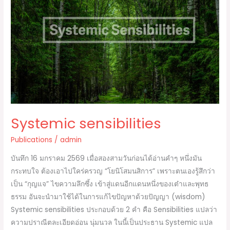
o
n
sensibilities
o
k
k
Systemic sensibilities
Publications
/
admin
บันทึก 16 มกราคม 2569 เมื่อสองสามวันก่อนได้อ่านคำๆ หนึ่งมัน
กระทบใจ ต้องเอาไปใคร่ครวญ “โยนิโสมนสิการ” เพราะตนเองรู้สึกว่า
เป็น “กุญแจ” ไขความลึกซึ้ง เข้าสู่แดนอีกแดนหนึ่งของเต๋าและพุทธ
ธรรม อันจะนำมาใช้ได้ในการแก้ไขปัญหาด้วยปัญญา (wisdom)
Systemic sensibilities ประกอบด้วย 2 คำ คือ Sensibilities แปลว่า
ความปราณีตละเอียดอ่อน นุ่มนวล ในนี้เป็นประธาน Systemic แปล