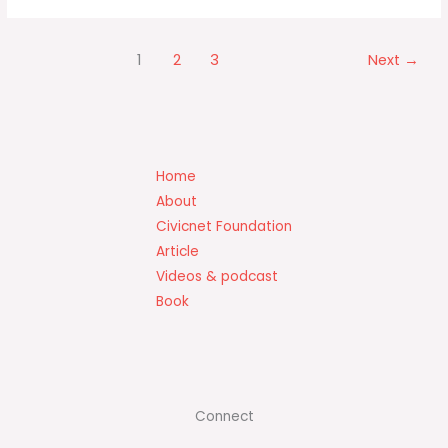
e
y
e
b
Li
1
2
3
Next
→
o
n
o
k
k
Home
About
Civicnet Foundation
Article
Videos & podcast
Book
Connect