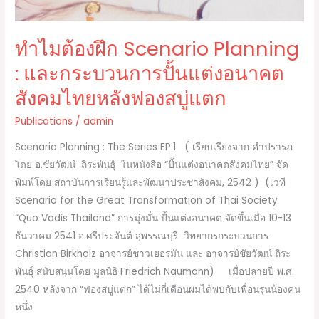
สังคม
ไทย
ทำไมต้องฝึก Scenario Planning
หลัง
ฟอง
: และกระบวนการปั้นแต่งอนาคต
สบู่
สังคมไทยหลังฟองสบู่แตก
แตก
Publications
/
admin
Scenario Planning : The Series EP:1 ( เรียบเรียงจาก คำปรารภ
โดย อ.ชัยวัฒน์ ถิระพันธุ์ ในหนังสือ “ปั้นแต่งอนาคตสังคมไทย” จัด
พิมพ์โดย สถาบันการเรียนรู้และพัฒนาประชาสังคม, 2542 ) (เวที
Scenario for the Great Transformation of Thai Society
“Quo Vadis Thailand” การมุ่งมั่น ปั้นแต่งอนาคต จัดขึ้นเมื่อ 10-13
ธันวาคม 2541 อ.ศรีประจันต์ สุพรรณบุรี วิทยากรกระบวนการ
Christian Birkholz อาจารย์ชาวเยอรมัน และ อาจารย์ชัยวัฒน์ ถิระ
พันธุ์ สนับสนุนโดย มูลนิธิ Friedrich Naumann) เมื่อปลายปี พ.ศ.
2540 หลังจาก “ฟองสบู่แตก” ได้ไม่กี่เดือนผมได้พบกับเพื่อนรุ่นน้องคน
หนึ่ง