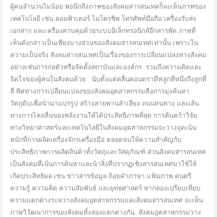
ผู้คนจำนวนไม่น้อย พอนึกถึงภาพของสังคมสารสนเทศก็จะเห็นภาพของ
เทคโนโลยี เช่น คอมพิวเตอร์ ไมโครชิพ โทรศัพท์มือถือ เครื่องรับส่ง
เอกสาร และเครื่องควบคุมด้วยระบบอิเล็กทรอนิกส์อีกสารพัด ภาพที่
เห็นดังกล่าวเป็นเพียงบางส่วนของสังคมสารสนเทศเท่านั้น เพราะใน
ความเป็นจริง สังคมสารสนเทศเป็นเรื่องของการเปลี่ยนแปลงทางสังคม
อย่างเช่นการก่อตัวหรือจัดตั้งสถาบันและองค์กร รวมถึงความคิดและ
จิตใจของผู้คนในสังคมด้วย นับตั้งแต่คลื่นคอนดราทีฟลูกที่หนึ่งถึงลูกที่
สี่ ทิศทางการเปลี่ยนแปลงของสังคมอุตสาหกรรมคือการมุ่งค้นหา
วัตถุดิบเพื่อนำมาแปรรูป สร้างสายพานลำเลียง ถนนหนทาง และเส้น
ทางการไหลลื่นของพลังงานให้ได้ประสิทธิภาพที่สุด การค้นคว้าวิจัย
ทางวิทยาศาสตร์และเทคโนโลยีในสังคมอุตสาหกรรมจะวางจุดเน้น
หนักที่การผลิตเครื่องจักรเครื่องมือ ตลอดจนให้ความสำคัญกับ
ประสิทธิภาพการผลิตสินค้าทั้งวัตถุและวัสดุภัณฑ์ ส่วนสังคมสารสนเทศ
เป็นสังคมที่เน้นการค้นหาและนำสิ่งที่ปรากฏเชิงสารสนเทศมาใช้ให้
เกิดประสิทธิผล เช่น ข่าวสารข้อมูล ถ้อยคำภาษา แฟ้มภาพ ดนตรี
ความรู้ ความคิด ความสัมพันธ์ และยุทธศาสตร์ หากลองเปรียบเทียบ
ความแตกต่างระหว่างสังคมอุตสาหกรรมและสังคมสารสนเทศ จะเห็น
ภาพวิวัฒนาการของสังคมทั้งสองแตกต่างกัน สังคมอุตสาหกรรมวาง