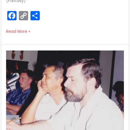
(Fantasy)
F
C
S
a
o
h
c
p
ar
Read More »
e
y
e
b
Li
ทำไม
o
n
ต้อง
o
k
ฝึก
Scenario
k
Planning
:
และ
กระบวนการ
ปั้น
แต่ง
อนาคต