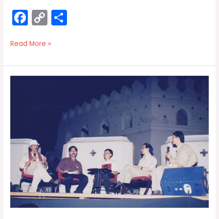
F
C
S
a
o
h
c
p
ar
Read More »
e
y
e
b
Li
ประชาคม
o
n
“กอบ
o
k
บ้าน
กู้
k
เมือง”
สร้าง
องค์
ความ
รู้
และ
จิตสำนึก
ใหม่