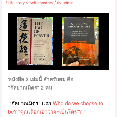
/
Life story & Self-mastery
/ By
admin
2
หนังสือ
เล่มนี้ สำหรับผม คือ
2
“กัลยาณมิตร”
คน
“กัลยาณมิตร” แรก
Who do we choose to
be? “
”?
คุณเลือกเอาว่าจะเป็นใคร