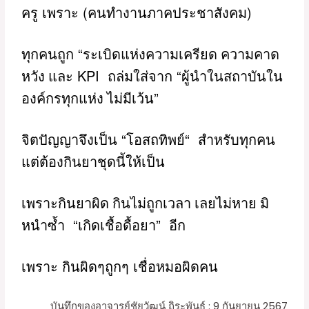
(
)
ครู
เพราะ
คนทำงานภาคประชาสังคม
“
ทุกคนถูก
ระเบิดแห่งความเครียด ความคาด
KPI
“
หวัง และ
ถล่มใส่จาก
ผู้นำในสถาบันใน
”
องค์กรทุกแห่ง ไม่มีเว้น
“
“
จิตปัญญาจึงเป็น
โอสถทิพย์
สำหรับทุกคน
แต่ต้องกินยาชุดนี้ให้เป็น
เพราะกินยาผิด กินไม่ถูกเวลา เลยไม่หาย มิ
“
”
หนำซ้ำ
เกิดเชื้อดื้อยา
อีก
เพราะ
กินผิดๆถูกๆ
เชื่อหมอผิดคน
บันทึกของอาจารย์ชัยวัฒน์ ถิระพันธุ์ : 9 กันยายน 2567