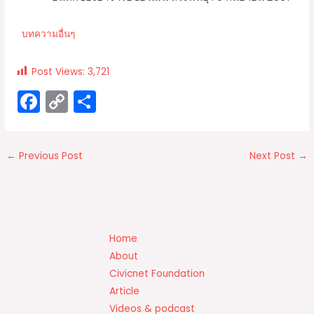
บทความอื่นๆ
Post Views:
3,721
F
C
S
a
o
h
c
p
ar
←
Previous Post
Next Post
→
e
y
e
b
Li
o
n
o
k
Home
k
About
Civicnet Foundation
Article
Videos & podcast