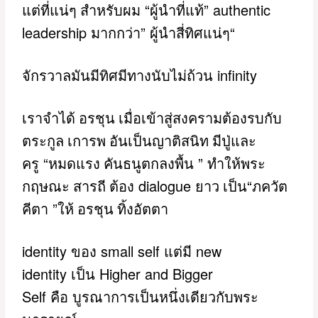
“
” authentic
แต่ที่แน่ๆ สำหรับผม
ผู้นำที่แท้
leadership
”
“
มากกว่า
ผู้นำสี่ทิศแน่ๆ
infinity
จักรวาลมันมีทิศมีทางนับไม่ถ้วน
เราจำได้ อรชุน เมื่อเข้าสู่สงครามต้องรบกับ
ตระกูล เการพ อันเป็นญาติสนิท มีปู่และ
“
”
ครู
หมดแรง คันธนูตกลงพื้น
ทำให้พระ
dialogue
“
กฤษณะ สารถี ต้อง
ยาว เป็น
ภควัต
”
คีตา
ให้ อรชุน ทิ้งอัตตา
identity
small self
new
ของ
แต่มี
identity
Higher and Bigger
เป็น
Self
คือ
บูรณาการเป็นหนึ่งเดียวกับพระ