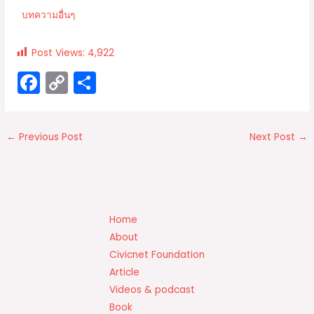
บทความอื่นๆ
Post Views:
4,922
F
C
S
a
o
h
c
p
ar
←
Previous Post
Next Post
→
e
y
e
b
Li
o
n
o
k
Home
k
About
Civicnet Foundation
Article
Videos & podcast
Book