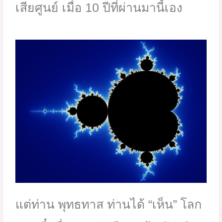
เสียศูนย์ เมื่อ 10 ปีที่ผ่านมานี้เอง
แต่ท่าน พุทธทาส ท่านได้ “เห็น” โลก