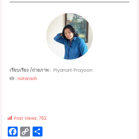
กัลยาณมิตรหรือ 
วง mentoring community 
ที่นั่นจะทำงานออกมาได้ผลดี อาจารย์จึง
คิดว่าที่ไหนที่จะเข้าไปช่วยได้ก็จะเข้าไป 
เอาตัวเองเข้าไปโดยไม่ต้องมีนโยบายใดๆ 
เข้าไปหาเขาเพราะมั่นใจในความรักต่อ
ประเทศชาติ ต่อพี่น้อง และกตัญญูต่อบรรพ
ชน อาจารย์เรียกสิ่งนี้ว่า เป็นการเดินตาม
วิถีของ 
“ชัมบาลา เส้นทางของนักรบอัน
ศักดิ์สิทธิ์”
 เมื่อจิตของเราชัดเจนว่า จะทำ
อะไร ทำไปทำไม ทำเพื่ออะไร ก็เอาชีวิต
ของตัวเองเป็นการทดลอง ลงมือทำจริง 
ปฏิบัติจริง  