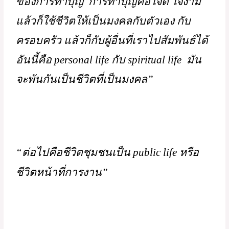
ยังไงที่ 
“ฉันก็เป็นสุขและผู้อื่นก็เป็นสุข” 
 ถึง
แม้โลกมันไม่สมบูรณ์ โลกมันยังเป็นทุกข์ 
มันมีปัญหามากมายแต่ฉันก็จะทำให้ดี
ที่สุด”
“หลวงปู่ชาเคยพูดว่า ในห้วงแห่งทะเล
ทุกข์ ถ้าเราตักน้ำออกมาได้สักหนึ่งกระบวย
ก็บุญนักหนาแล้ว  นี่แหละคือบุญ”  
“การใช้ชีวิตที่มี spiritual life คือชีวิต
ของการทำบุญ  การทำบุญคือใจดี ใจงาม 
แล้วก็ใช้ชีวิตให้เป็นมงคลกับตัวเอง กับ
ครอบครัว แล้วก็กับผู้อื่นที่เราไปสัมพันธ์ได้ 