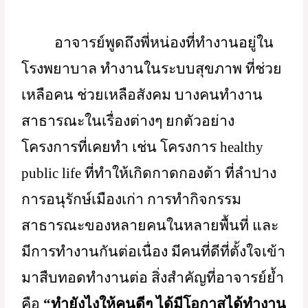
อันนี้คือ personal life กับ spiritual life  มัน
จะพันกันเป็นชีวิตที่เป็นมงคล”
“ต่อไปคือชีวิตชุมชนเป็น public life หรือ
ชีวิตหน้าที่การงาน”