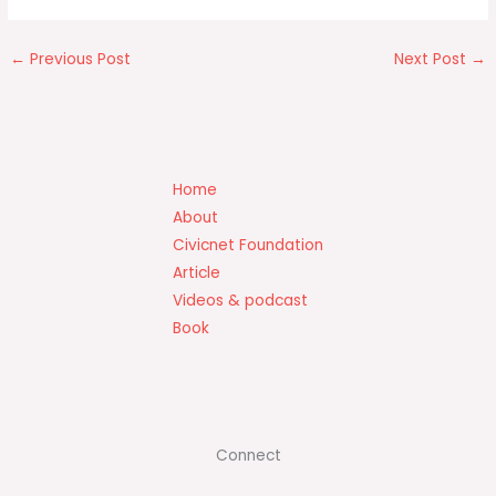
เรียบเรียง /ถ่ายภาพ :
Piyanart Prayoon
IG :
natarach